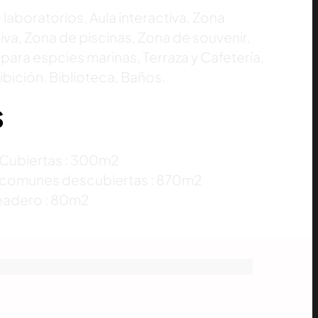
laboratorios, Aula interactiva, Zona
iva, Zona de piscinas, Zona de souvenir,
para espcies marinas, Terraza y Cafetería,
ibición, Biblioteca, Baños.
S
Cubiertas : 300m2
comunes descubiertas : 870m2
eadero : 80m2