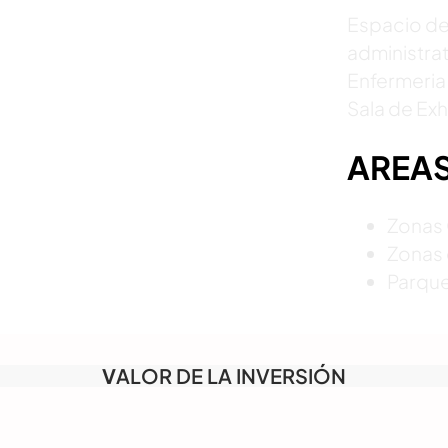
Espacio de 
administrat
Enfermeria 
Sala de Exh
AREA
Zonas 
Zonas 
Parqu
V
ALOR DE LA INVERSIÓN