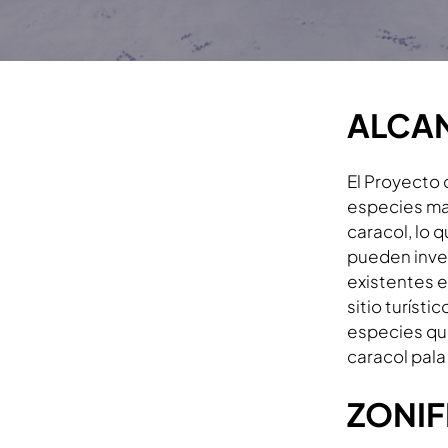
ALCA
El Proyecto 
especies mar
caracol, lo 
pueden inves
existentes e
sitio turíst
especies que
caracol pala
ZONIF