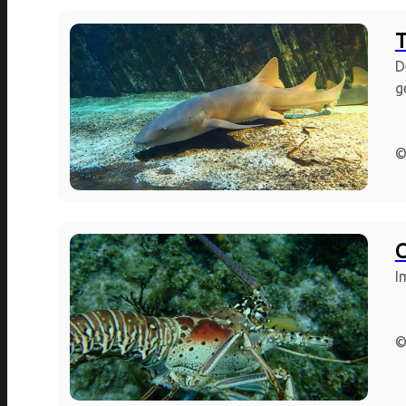
T
D
g
©
C
I
©