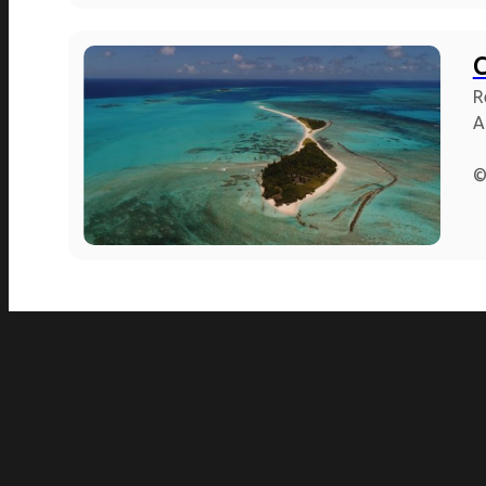
C
R
A
©